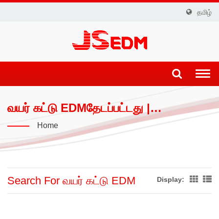
தமிழ்
Togg
navi
வயர் கட்டு EDMதேடப்பட்டது |
துல்லியமான உற்பத்தி: JSEDM மூலம்
Home
மேம்பட்ட EDM தொழில்நுட்பம்
Search For வயர் கட்டு EDM
Display: