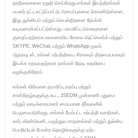
தரநிலைகளை உறுதி செய்கிறது.எங்கள் இயந்திரங்கள்
பயனர் நட்பு கட்டுப்பாட்டு அமைப்புகளை கொண்டுள்ளன,
இது துல்லியம் மற்றும் செயல்திறனை நோக்கி
வடிவமைக்கப்பட்டுள்ளது, பராமரிப்பு செலவுகளை
குறைப்பதற்காக.உலகளாவிய சேவை நெட்வொர்க் மற்றும்
SKYPE, WeChat, மற்றும் WhatsApp மூலம்
ஆதரவுடன், உங்கள் உற்பத்தியை சீராகவும் திறமையாகவும்
இயக்க உதவுவதற்காக நாங்கள் நேரடி உதவியை
வழங்குகிறோம்.
எங்கள் விரிவான தயாரிப்பு வரம்பு மற்றும்
சான்றிதழ்களுக்கு கூட, JSEDM முன்னணி புதுமை
மற்றும் வாடிக்கையாளர் மையமான தீர்வுகளில்
பெருமைபடுகிறது. எங்கள் மேம்பட்ட உற்பத்தி வசதிகள்,
கார், விண்வெளி, மருத்துவ சாதனங்கள் மற்றும் துல்லிய
பொறியியல் போன்ற தொழில்களுக்கு ஏற்ப