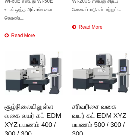
Wi-60E என்பது Wi-50E
Wi-200S என்பது சிறிய
உடன் ஒத்த அம்சங்களை
வேலைப்பாடுகள் மற்றும்...
கொண்ட...
Read More
Read More
சூழ்நிலையிலுள்ள
சரிவரிசை வகை
வகை வயர் கட் EDM
வயர் கட் EDM XYZ
XYZ பயணம் 400 /
பயணம் 500 / 300 /
300 / 300
300