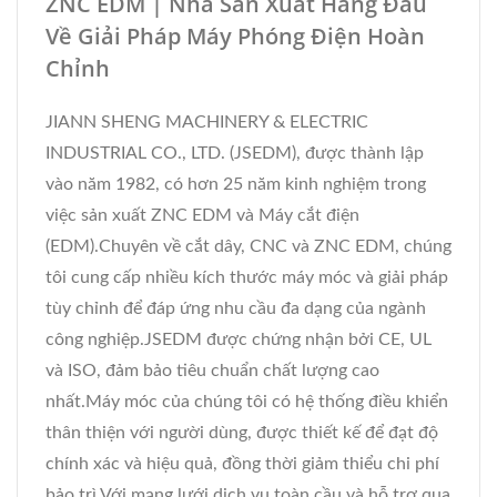
ZNC EDM | Nhà Sản Xuất Hàng Đầu
Về Giải Pháp Máy Phóng Điện Hoàn
Chỉnh
JIANN SHENG MACHINERY & ELECTRIC
INDUSTRIAL CO., LTD. (JSEDM), được thành lập
vào năm 1982, có hơn 25 năm kinh nghiệm trong
việc sản xuất ZNC EDM và Máy cắt điện
(EDM).Chuyên về cắt dây, CNC và ZNC EDM, chúng
tôi cung cấp nhiều kích thước máy móc và giải pháp
tùy chỉnh để đáp ứng nhu cầu đa dạng của ngành
công nghiệp.JSEDM được chứng nhận bởi CE, UL
và ISO, đảm bảo tiêu chuẩn chất lượng cao
nhất.Máy móc của chúng tôi có hệ thống điều khiển
thân thiện với người dùng, được thiết kế để đạt độ
chính xác và hiệu quả, đồng thời giảm thiểu chi phí
bảo trì.Với mạng lưới dịch vụ toàn cầu và hỗ trợ qua