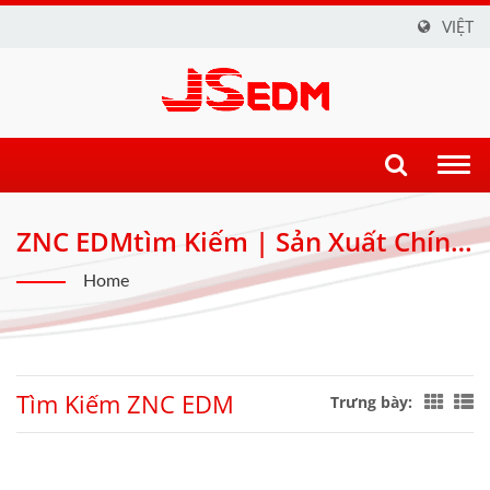
VIỆT
Togg
navi
ZNC EDMtìm Kiếm | Sản Xuất Chính
Xác: Công Nghệ EDM Tiên Tiến Bởi
Home
JSEDM
Tìm Kiếm ZNC EDM
Trưng bày: