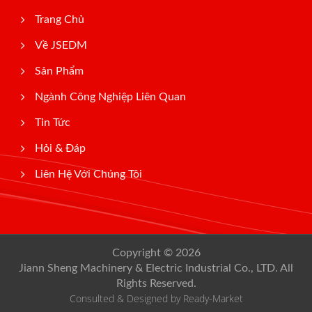
Trang Chủ
Về JSEDM
Sản Phẩm
Ngành Công Nghiệp Liên Quan
Tin Tức
Hỏi & Đáp
Liên Hệ Với Chúng Tôi
Copyright © 2026
Jiann Sheng Machinery & Electric Industrial Co., LTD.
All
Rights Reserved.
Consulted & Designed by
Ready-Market