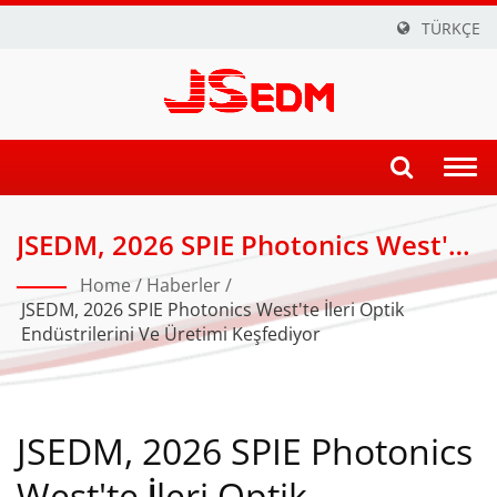
TÜRKÇE
Togg
navi
JSEDM, 2026 SPIE Photonics West'te
İleri Optik Endüstrilerini Ve Üretimi
Home
/
Haberler
/
Keşfediyor | Hassas Üretim: JSEDM
JSEDM, 2026 SPIE Photonics West'te İleri Optik
Endüstrilerini Ve Üretimi Keşfediyor
Tarafından Gelişmiş EDM
Teknolojisi
JSEDM, 2026 SPIE Photonics
West'te İleri Optik