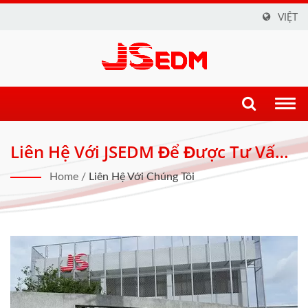
VIỆT
Togg
navi
Liên Hệ Với JSEDM Để Được Tư Vấn
Về Máy Móc Hoặc Dịch Vụ Sửa Chữa
Home
/
Liên Hệ Với Chúng Tôi
Máy Móc. | Giải Pháp EDM Cắt Dây,
CNC Và ZNC Đổi Mới Cho Các Ngành
Công Nghiệp Chính Xác