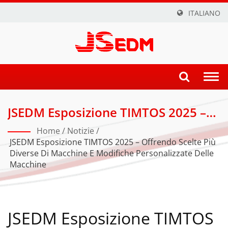
ITALIANO
Togg
navi
JSEDM Esposizione TIMTOS 2025 –
Offrendo Scelte Più Diverse Di
Home
/
Notizie
/
Macchine E Modifiche
JSEDM Esposizione TIMTOS 2025 – Offrendo Scelte Più
Diverse Di Macchine E Modifiche Personalizzate Delle
Personalizzate Delle Macchine |
Macchine
Produzione Di Precisione:
Tecnologia EDM Avanzata Di JSEDM
JSEDM Esposizione TIMTOS