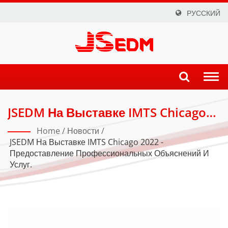
РУССКИЙ
Togg
navi
JSEDM На Выставке IMTS Chicago
2022 - Предоставление
Home
/
Новости
/
Профессиональных Объяснений
JSEDM На Выставке IMTS Chicago 2022 -
Предоставление Профессиональных Объяснений И
И Услуг. | Точное Производство:
Услуг.
Передовая Технология EDM От
JSEDM