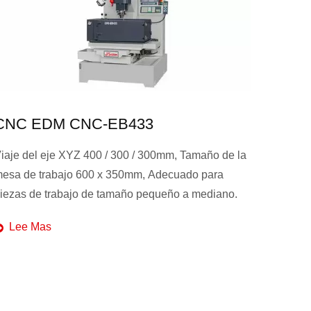
NC-EB433
Corte Por Hilo E
400 / 300 / 300mm, Tamaño de la
Viaje del eje XYZUV 600 /
00 x 350mm, Adecuado para
Ángulo de conicidad máx
 de tamaño pequeño a mediano.
máximo de la pieza de tr
Lee Mas