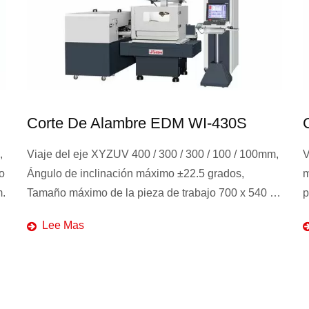
e Alambre EDM WI-430S
CNC EDM C
je XYZUV 400 / 300 / 300 / 100 / 100mm,
Viaje del eje XYZ 
nclinación máximo ±22.5 grados,
mesa de trabajo 6
mo de la pieza de trabajo 700 x 540 x
piezas de trabajo
Lee Mas