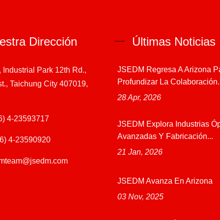
estra Dirección
Últimas Noticias
JSEDM Regresa A Arizona P
, Industrial Park 12th Rd.,
Profundizar La Colaboración..
st., Taichung City 407019,
28 Apr, 2026
6) 4-23593717
JSEDM Explora Industrias Óp
Avanzadas Y Fabricación...
6) 4-23590920
21 Jan, 2026
dmteam@jsedm.com
JSEDM Avanza En Arizona
03 Nov, 2025