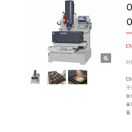
이
C
이
E
구
높
술
을