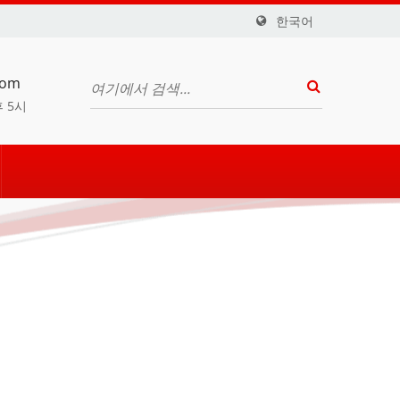
한국어
com
후 5시