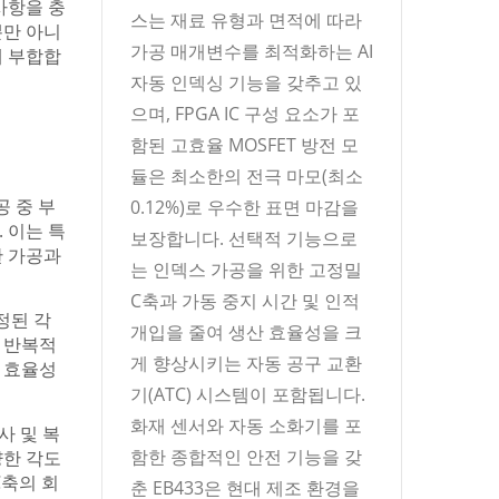
사항을 충
스는 재료 유형과 면적에 따라
뿐만 아니
가공 매개변수를 최적화하는 AI
에 부합합
자동 인덱싱 기능을 갖추고 있
으며, FPGA IC 구성 요소가 포
함된 고효율 MOSFET 방전 모
듈은 최소한의 전극 마모(최소
공 중 부
0.12%)로 우수한 표면 마감을
 이는 특
보장합니다. 선택적 기능으로
한 가공과
는 인덱스 가공을 위한 고정밀
C축과 가동 중지 시간 및 인적
정된 각
개입을 줄여 생산 효율성을 크
 반복적
게 향상시키는 자동 공구 교환
 효율성
기(ATC) 시스템이 포함됩니다.
화재 센서와 자동 소화기를 포
사 및 복
함한 종합적인 안전 기능을 갖
양한 각도
C축의 회
춘 EB433은 현대 제조 환경을