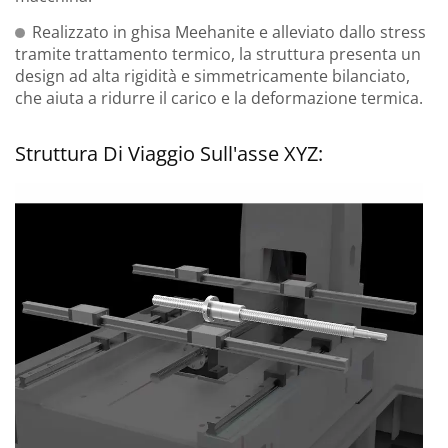
Realizzato in ghisa Meehanite e alleviato dallo stress
tramite trattamento termico, la struttura presenta un
design ad alta rigidità e simmetricamente bilanciato,
che aiuta a ridurre il carico e la deformazione termica.
Struttura Di Viaggio Sull'asse XYZ: