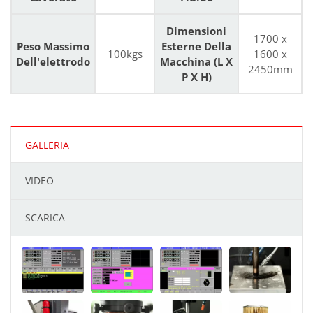
Dimensioni
1700 x
Peso Massimo
Esterne Della
100kgs
1600 x
Dell'elettrodo
Macchina (L X
2450mm
P X H)
GALLERIA
VIDEO
SCARICA