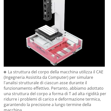
La struttura del corpo della macchina utilizza il CAE
(Ingegneria Assistita da Computer) per simulare
l'analisi strutturale di ciascun asse durante il
funzionamento effettivo. Pertanto, abbiamo adottato
una struttura del corpo a forma di T ad alta rigidità per
ridurre i problemi di carico e deformazione termica,
garantendo la precisione a lungo termine della
macchina.