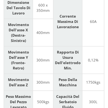
Dimensione
600 x
Del Tavolo Di
350mm
Lavoro
Corrente
Massima Di
60A
Movimento
Lavorazione
Dell'asse X
400mm
(Destra-
Sinistra)
Movimento
Rapporto Di
Dell'asse Y
Usura
300mm
0,12%
(Fronte-
Dell'elettrodo
Retro)
Min.
Movimento
Peso Della
300mm
1750kgs
Dell'asse Z
Macchina
Peso Massimo
Capacità Del
Del Pezzo
500kgs
Serbatoio
300L
Lavorato
Fluido