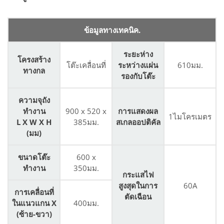
ข้อมูลทางเทคนิค.
ระยะห่าง
โครงสร้าง
โต๊ะเคลื่อนที่
ระหว่างแผ่น
610มม.
ทางกล
รองกับโต๊ะ
ความจุถัง
ทำงาน
900 x 520 x
การแสดงผล
1ไมโครเมตร
L X W X H
385มม.
สเกลออปติคัล
(มม)
ขนาดโต๊ะ
600 x
ทำงาน
350มม.
กระแสไฟ
สูงสุดในการ
60A
การเคลื่อนที่
ตัดเฉือน
ในแนวแกน X
400มม.
(ซ้าย-ขวา)