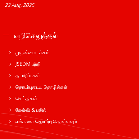
22 Aug, 2025
வழிசெலுத்தல்
முதன்மை பக்கம்
JSEDM பற்றி
தயாரிப்புகள்
தொடர்புடைய தொழில்கள்
செய்திகள்
கேள்வி & பதில்
எங்களை தொடர்பு கொள்ளவும்