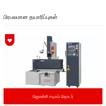
பிரபலமான தயாரிப்புகள்
ஜெஎன்சி ஈடிஎம் தொடர்