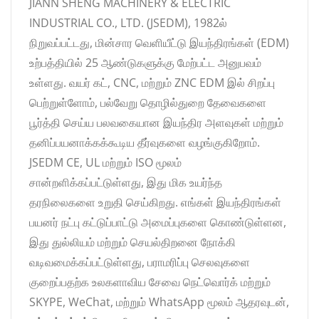
JIANN SHENG MACHINERY & ELECTRIC
INDUSTRIAL CO., LTD. (JSEDM), 1982ல்
நிறுவப்பட்டது, மின்சார வெளியீட்டு இயந்திரங்கள் (EDM)
உற்பத்தியில் 25 ஆண்டுகளுக்கு மேற்பட்ட அனுபவம்
உள்ளது. வயர் கட், CNC, மற்றும் ZNC EDM இல் சிறப்பு
பெற்றுள்ளோம், பல்வேறு தொழில்துறை தேவைகளை
பூர்த்தி செய்ய பலவகையான இயந்திர அளவுகள் மற்றும்
தனிப்பயனாக்கக்கூடிய தீர்வுகளை வழங்குகிறோம்.
JSEDM CE, UL மற்றும் ISO மூலம்
சான்றளிக்கப்பட்டுள்ளது, இது மிக உயர்ந்த
தரநிலைகளை உறுதி செய்கிறது. எங்கள் இயந்திரங்கள்
பயனர் நட்பு கட்டுப்பாட்டு அமைப்புகளை கொண்டுள்ளன,
இது துல்லியம் மற்றும் செயல்திறனை நோக்கி
வடிவமைக்கப்பட்டுள்ளது, பராமரிப்பு செலவுகளை
குறைப்பதற்க உலகளாவிய சேவை நெட்வொர்க் மற்றும்
SKYPE, WeChat, மற்றும் WhatsApp மூலம் ஆதரவுடன்,