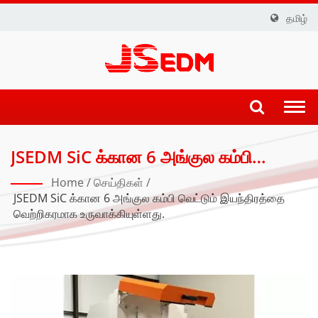
தமிழ்
Togg
navi
JSEDM SiC க்கான 6 அங்குல கம்பி
வெட்டும் இயந்திரத்தை வெற்றிகரமாக
Home
/
செய்திகள்
/
உருவாக்கியுள்ளது. | துல்லியமான உற்பத்தி:
JSEDM SiC க்கான 6 அங்குல கம்பி வெட்டும் இயந்திரத்தை
வெற்றிகரமாக உருவாக்கியுள்ளது.
JSEDM மூலம் மேம்பட்ட EDM
தொழில்நுட்பம்