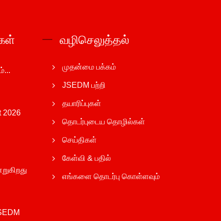
கள்
வழிசெலுத்தல்
முதன்மை பக்கம்
...
JSEDM பற்றி
தயாரிப்புகள்
t 2026
தொடர்புடைய தொழில்கள்
செய்திகள்
கேள்வி & பதில்
றுகிறது
எங்களை தொடர்பு கொள்ளவும்
JSEDM