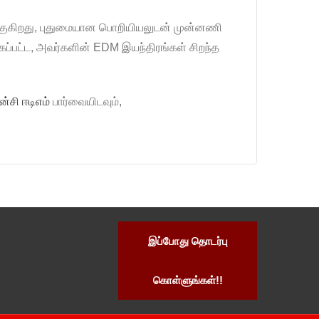
ங்குகிறது, புதுமையான பொறியியலுடன் முன்னணி
ப்பட்ட, அவர்களின் EDM இயந்திரங்கள் சிறந்த
்சி ஈடிஎம்
பார்வையிடவும்,
இப்போது தொடர்பு
கொள்ளுங்கள்!!