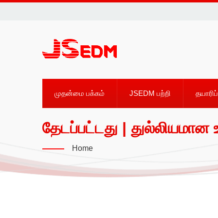
முதன்மை பக்கம்
JSEDM பற்றி
தயாரிப்
தேடப்பட்டது | துல்லியமான
Home