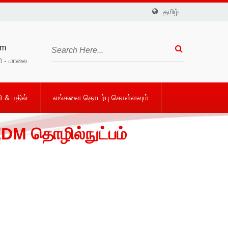
தமிழ்
om
ி - மாலை
ி & பதில்
எங்களை தொடர்பு கொள்ளவும்
 EDM தொழில்நுட்பம்