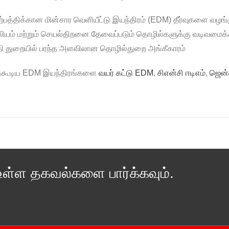
த்திக்கான மின்சார வெளியீட்டு இயந்திரம் (EDM) தீர்வுகளை வழ
ியம் மற்றும் செயல்திறனை தேவைப்படும் தொழில்களுக்கு வடிவமைக்க
்பத்தி துறையில் பரந்த அளவிலான தொழில்துறை அங்கீகாரம்
்கக்கூடிய EDM இயந்திரங்களை
வயர் கட்டு EDM
,
சிஎன்சி ஈடிஎம்
,
ஜென்ன
உள்ள தகவல்களை பார்க்கவும்.