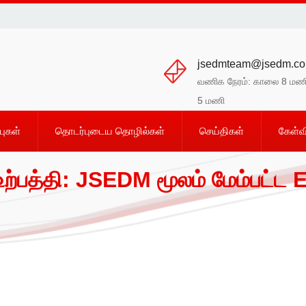
jsedmteam@jsedm.c
வணிக நேரம்: காலை 8 மண
5 மணி
புகள்
தொடர்புடைய தொழில்கள்
செய்திகள்
கேள்வ
 உற்பத்தி: JSEDM மூலம் மேம்பட்ட