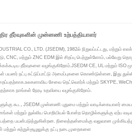
ிர தீர்வுகளின் முன்னணி உற்பத்தியாளர்
CO., LTD. (JSEDM), 1982ல் நிறுவப்பட்டது, மற்றும் எலக்ட்ரிக்
டு, CNC, மற்றும் ZNC EDM இல் சிறப்பு பெற்றுள்ளோம், பல்வேறு த
்கூடிய தீர்வுகளை வழங்குகிறோம்.JSEDM CE, UL மற்றும் ISO மூலம்
் பயனர் நட்பு கட்டுப்பாட்டு அமைப்புகளை கொண்டுள்ளன, இது துல்
ுறைப்பதற்காக.உலகளாவிய சேவை நெட்வொர்க் மற்றும் SKYPE, WeChat
வதற்காக நாங்கள் நேரடி உதவியை வழங்குகிறோம்.
தழ்களுக்கு கூட, JSEDM முன்னணி புதுமை மற்றும் வாடிக்கையாளர் மைய
தனங்கள் மற்றும் துல்லிய பொறியியல் போன்ற தொழில்களுக்கு ஏற்ப வட
த்தை பயன்படுத்துகின்றன. நிலைத்தன்மைக்கு வலுவான முக்கியத்து
மற்றும் சுற்றுச்சூழலுக்கு நட்பு நடைமுறைகளை