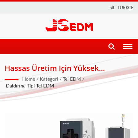
TÜRKÇE
Togg
navi
Hassas Üretim Için Yüksek
Performanslı Daldırma Tipi Tel
Home
/
Kategori
/
Tel EDM
/
Kesme EDM
Daldırma Tipi Tel EDM