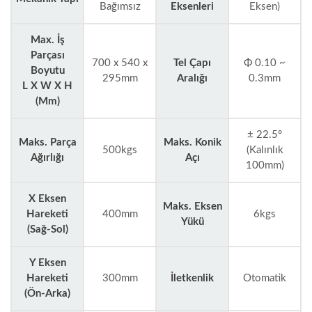
Bağımsız
Eksenleri
Eksen)
Max. İş
Parçası
700 x 540 x
Tel Çapı
Φ 0.10 ~
Boyutu
295mm
Aralığı
0.3mm
L X W X H
(mm)
± 22.5°
Maks. Parça
Maks. Konik
500kgs
(Kalınlık
Ağırlığı
Açı
100mm)
X Eksen
Maks. Eksen
Hareketi
400mm
6kgs
Yükü
(Sağ-Sol)
Y Eksen
Hareketi
300mm
İletkenlik
Otomatik
(Ön-Arka)