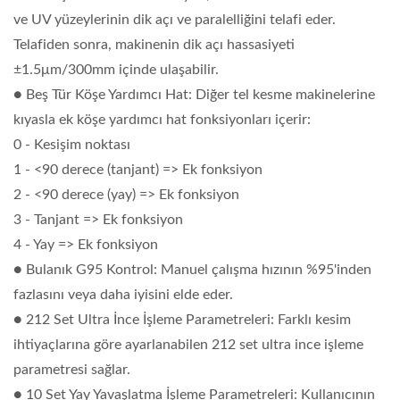
ve UV yüzeylerinin dik açı ve paralelliğini telafi eder.
Telafiden sonra, makinenin dik açı hassasiyeti
±1.5μm/300mm içinde ulaşabilir.
● Beş Tür Köşe Yardımcı Hat: Diğer tel kesme makinelerine
kıyasla ek köşe yardımcı hat fonksiyonları içerir:
0 - Kesişim noktası
1 - <90 derece (tanjant) => Ek fonksiyon
2 - <90 derece (yay) => Ek fonksiyon
3 - Tanjant => Ek fonksiyon
4 - Yay => Ek fonksiyon
● Bulanık G95 Kontrol: Manuel çalışma hızının %95'inden
fazlasını veya daha iyisini elde eder.
● 212 Set Ultra İnce İşleme Parametreleri: Farklı kesim
ihtiyaçlarına göre ayarlanabilen 212 set ultra ince işleme
parametresi sağlar.
● 10 Set Yay Yavaşlatma İşleme Parametreleri: Kullanıcının