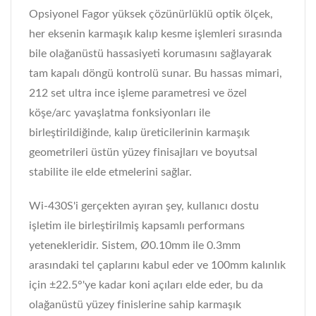
Opsiyonel Fagor yüksek çözünürlüklü optik ölçek,
her eksenin karmaşık kalıp kesme işlemleri sırasında
bile olağanüstü hassasiyeti korumasını sağlayarak
tam kapalı döngü kontrolü sunar. Bu hassas mimari,
212 set ultra ince işleme parametresi ve özel
köşe/arc yavaşlatma fonksiyonları ile
birleştirildiğinde, kalıp üreticilerinin karmaşık
geometrileri üstün yüzey finisajları ve boyutsal
stabilite ile elde etmelerini sağlar.
Wi-430S'i gerçekten ayıran şey, kullanıcı dostu
işletim ile birleştirilmiş kapsamlı performans
yetenekleridir. Sistem, Ø0.10mm ile 0.3mm
arasındaki tel çaplarını kabul eder ve 100mm kalınlık
için ±22.5°'ye kadar koni açıları elde eder, bu da
olağanüstü yüzey finislerine sahip karmaşık