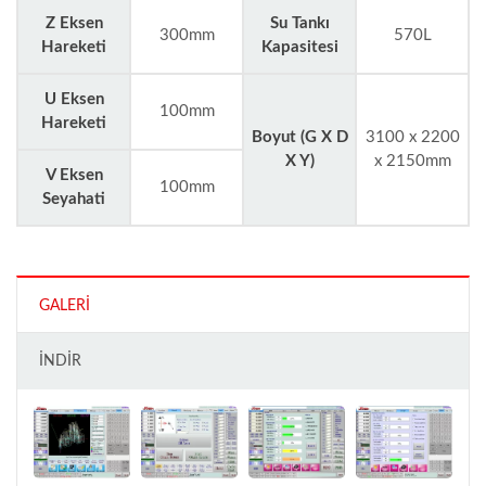
Z Eksen
Su Tankı
300mm
570L
Hareketi
Kapasitesi
U Eksen
100mm
Hareketi
Boyut (G X D
3100 x 2200
X Y)
x 2150mm
V Eksen
100mm
Seyahati
GALERI
İNDIR