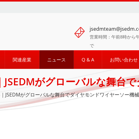
jsedmteam@jsedm.
営業時間：午前8時から午
で
関連産業
ニュース
Q & A
お問い合わせ
 2025｜JSEDMがグローバルな
密製造：JSEDMによる先進的な
an 2025｜JSEDMがグローバルな舞台でダイヤモンドワイヤーソー