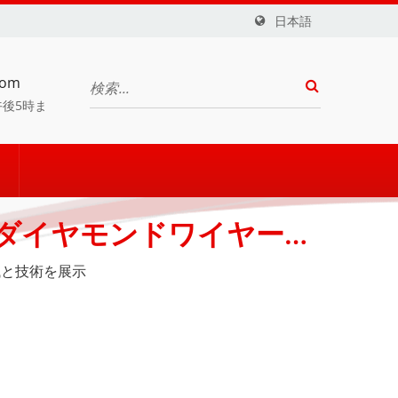
日本語
com
後5時ま
舞台でダイヤモンドワイヤーソ
EDM技術
機械と技術を展示