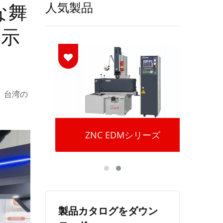
ルな舞
人気製品
展示
し、台湾の
リーズ
ZNC EDMシリーズ
ワイ
製品カタログをダウン