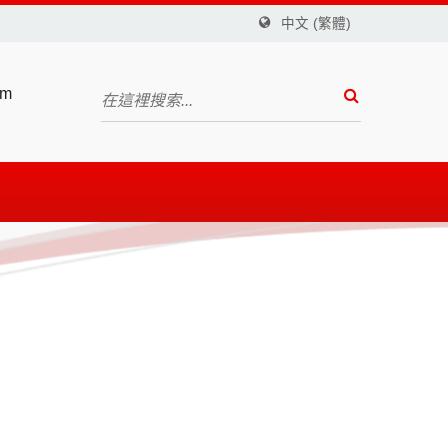
中文 (繁體)
om