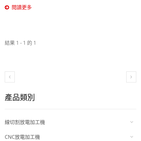
對簡單，結構更為緊湊，這
閱讀更多
使得機台的成本較低，且維
護和操作更為方便。對於不
需要加工超大工件的使用來
說，床台型放電機是一個經
結果 1 - 1 的 1
濟且實惠的選擇。
產品類別
線切割放電加工機
CNC放電加工機