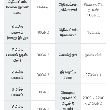
அதிகபட்சம்.
அதிகபட்சம்.
(வேலைப்பீடு
வேலை துணை
500கிகிராம்
முக்கோணம்
தடிமன்:
எடை
100மிமீ)
X அச்சு
அதிகபட்சம்.
பயணம்
400மிமீ
10கி.கி.
அச்சு சுமை
(வலது-இடது)
Y அச்சு
பயணம் (முன்-
300மிமீ
செயல்திறன்
தானியங்கி
பின்)
Z அச்சு
நீர் தொட்டி
300மிமீ
270லிட்டர்
பயணம்
திறன்
U அச்சு
100மிமீ
அளவுகள்
பயணம்
(அகலம் X
2300 x 2200
ஆழம் X
x 2150மிமீ
V அச்சு
உயரம்)
100மிமீ