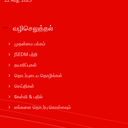
22 Aug, 2025
வழிசெலுத்தல்
முதன்மை பக்கம்
JSEDM பற்றி
தயாரிப்புகள்
தொடர்புடைய தொழில்கள்
செய்திகள்
கேள்வி & பதில்
எங்களை தொடர்பு கொள்ளவும்