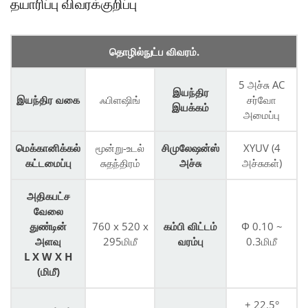
தயாரிப்பு விவரக்குறிப்பு
தொழில்நுட்ப விவரம்.
5 அச்சு AC
இயந்திர
இயந்திர வகை
ஃபிளஷிங்
சர்வோ
இயக்கம்
அமைப்பு
மெக்கானிக்கல்
மூன்று-உடல்
சிமுலேஷன்ஸ்
XYUV (4
கட்டமைப்பு
சுதந்திரம்
அச்சு
அச்சுகள்)
அதிகபட்ச
வேலை
துண்டின்
760 x 520 x
கம்பி விட்டம்
Φ 0.10 ~
அளவு
295மிமீ
வரம்பு
0.3மிமீ
L X W X H
(மிமீ)
± 22.5°