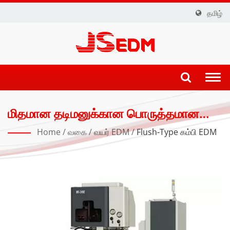
தமிழ்
Togg
navi
மிதமான தடிமனுக்கான பொருத்தமான
விலை கொண்ட துல்லியமான வயர் வெட்டு
Home
/
வகை
/
வயர் EDM
/
Flush-Type கம்பி EDM
EDM