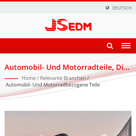
DEUTSCH
Togg
navi
Automobil- Und Motorradteile, Die
Mit Drahtschnitt- Und CNC-EDM-
Home
/
Relevante Branchen
/
Maschinen Hergestellt Werden. |
Automobil- Und Motorradbezogene Teile
Innovative Drahtschneid-, CNC- Und
ZNC-EDM-Lösungen Für
Präzisionsindustrien