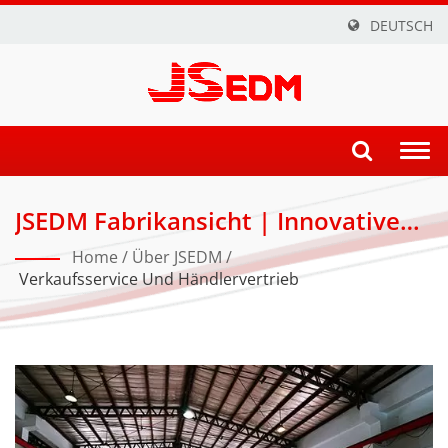
DEUTSCH
Togg
navi
JSEDM Fabrikansicht | Innovative
Drahtschneid-, CNC- Und ZNC-EDM-
Home
/
Über JSEDM
/
Lösungen Für Präzisionsindustrien
Verkaufsservice Und Händlervertrieb