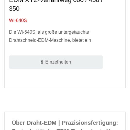
350
Wi-640S
Die Wi-640S, als große untergetauchte
Drahtschneid-EDM-Maschine, bietet ein
breites Bearbeitungsspektrum und
hochpräzise Schneidfähigkeiten. Die
Einzelheiten
Standard-0,5-Mikron-Optikskala...
Über Draht-EDM | Präzisionsfertigung: