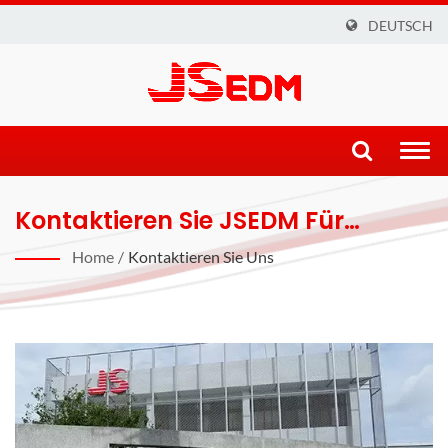
DEUTSCH
Togg
navi
Kontaktieren Sie JSEDM Für
Maschinenanfragen Oder
Home
/
Kontaktieren Sie Uns
Maschinenreparaturdienste. |
Innovative Drahtschneid-, CNC-
Und ZNC-EDM-Lösungen Für
Präzisionsindustrien