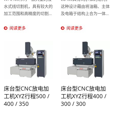
水式线切割机，具有较大的
这种设计藉由将油箱、主体
加工范围和高精度的切割能
及电箱于结构上合为一体，
力。标配的0.5微米光学尺
达到占地面积大幅缩减，进
确保了加工精度和切割稳定
而增加客户厂内的容积率。
阅读更多
阅读更多
性，而PMI品牌的C2级螺
尽管底座设计为油槽，健陞
杆、SP级线轨、台达电驱
利用3D模拟技术对载重后
动器与伺服马达确保了机器
的变形量进行分析，并根据
在加工过程中的稳定性和精
结果实施结构上的补强，以
度。同时，穿线和收线机构
避免载重后的变形影响加工
的一致性降低了维护成本。
精度。为了确保加工的定位
因为W-640S佣有更大切割
精度更加稳定，EB433机台
范围，除了一般塑胶与冲压
的3轴均搭配了1μm的光学
床台型CNC放电加
床台型CNC放电加
模具外，还可以加工许多大
尺，以保证加工过程中的精
工机XYZ行程500 /
工机XYZ行程400 /
型的特殊精密件。
准度。
400 / 350
300 / 300