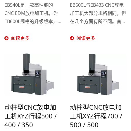
EB540L是一款高性能的
EB600L与EB433 CNC放电
CNC EDM放电加工机，为
加工机大部分规格相同，但
EB600L规格的升级版本，
在几个方面有所不同。首
拥有更大的加工能力及更广
先，EB600L不同于EB433
泛的应用范围。与EB600L
的3机1体设计，将机身、油
阅读更多
阅读更多
相同，EB540L同样采用了C
箱和电控箱分开，提升机台
型铸件结构，以确保机身的
维修及零件替换的方便性。
稳定性及刚性。关键零组件
其次，底座采用铸件结构，
与EB600L皆为一致，其中
使得机器更加稳固、刚性更
包括精密级罗杆、线轨和其
强，载重能力也更高。最
他高品质部件，这进而保证
后，EB600L配备了日本
EB540L于加工过程中的精
SANYO...
度及可靠性。
动柱型CNC放电加
动柱型CNC放电加
工机XYZ行程500 /
工机XYZ行程700 /
400 / 350
500 / 500