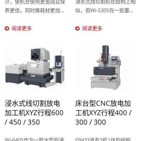
计，使机台使用更宽阔且保
浸水式线切割机在结构上相
养更佳，同时换耗材更加便
似，但Wi-530S在一些重要
利。这款机台是一款泛用机
规格上有所提升，如行程、
型可以处理相对较大和重的
载重和工作台尺寸。这意味
阅读更多
阅读更多
工件，适合加工各种冲压、
着Wi-530S具有更广泛的加
零件和公母模具。其多轴运
工范围，可以处理更大尺
动和高精度能力使其能够应
寸、更复杂的工件。 另
对不同形状和大小的工件，
外，两台机器在零组件的选
保证加工出高品质的产品。
用上是相同的，例如PMI品
方便更换耗材的设计让操作
牌的C2级螺杆、SP级线
更加便利，为厂商提供了高
轨、台达电驱动器与伺服马
效、稳定的加工解决方案。
达。这些零组件的选用保证
浸水式线切割放电
床台型CNC放电加
了两台机器在精度、稳定性
加工机XYZ行程600
工机XYZ行程400 /
和耐用性方面的一致性。
/ 450 / 350
300 / 300
Wi-640S作为一款大型的浸
EB433具有3机1体的结构，