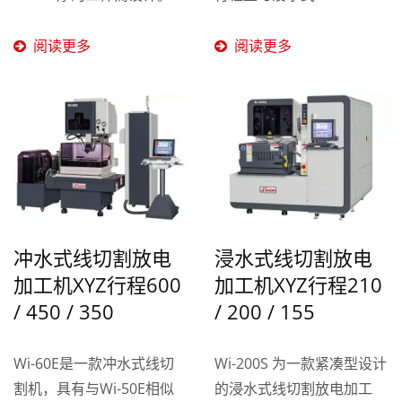
管是经济型机种，Wi-30E
同，具有更大的加工范围和
仍具有与浸水式Wi-430S相
灵活性。...
阅读更多
阅读更多
同的性能，可以在这个厚度
范围内提供高精度和稳定的
切割。这使得Wi-30E成为
切割中厚度工件的理想选
择，且符合成本效益。同
时，Wi-30E所选用的零组
件也与Wi-430S一致，包括
PMI品牌的C2级螺杆、SP级
冲水式线切割放电
浸水式线切割放电
线轨、台达电驱动器和伺服
加工机XYZ行程600
加工机XYZ行程210
马达，这些零组件确保了机
/ 450 / 350
/ 200 / 155
器的稳定性及切割精度。
Wi-60E是一款冲水式线切
Wi-200S 为一款紧凑型设计
割机，具有与Wi-50E相似
的浸水式线切割放电加工