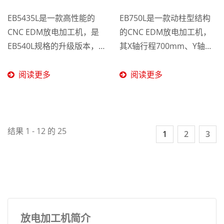
EB5435L是一款高性能的
EB750L是一款动柱型结构
CNC EDM放电加工机，是
的CNC EDM放电加工机，
EB540L规格的升级版本，
其X轴行程700mm、Y轴行
拥有更大的加工能力和更广
程500mm、Z轴行程
泛的应用范围。具有与
500mm和工作台尺寸为
阅读更多
阅读更多
EB540L相同的XYZ轴行程，
1000...
但采用动柱式结构，使床台
成为固定端，从而确保机身
的稳定性和刚性。此结构设
结果 1 - 12 的 25
1
2
3
计使EB5435L能够处理重量
更重的工件及应对更大型、
更复杂的加工需求。
放电加工机简介