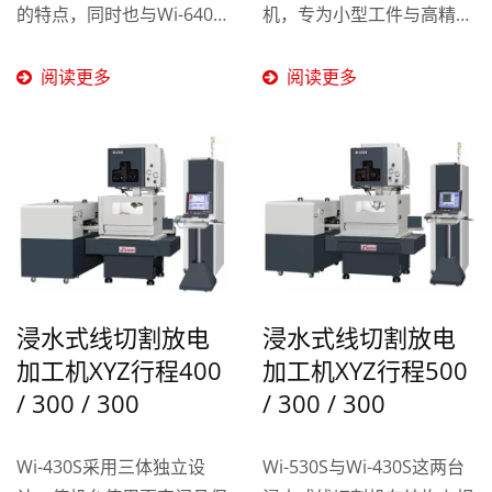
的特点，同时也与Wi-640S
机，专为小型工件与高精度
拥有相同的规格。这款机器
金属零件的精密加工而设
除了具有高精度加工和操作
计。其紧凑的机身设计可有
阅读更多
阅读更多
简便的特点外，更注重于效
效提升工厂的空间利用率，
率和耐用性。...
同时维持稳定的切割性能与
优异的加工精度。 针对需
要精细加工与严格公差控制
的产业需求，Wi-200S...
浸水式线切割放电
浸水式线切割放电
加工机XYZ行程400
加工机XYZ行程500
/ 300 / 300
/ 300 / 300
Wi-430S采用三体独立设
Wi-530S与Wi-430S这两台