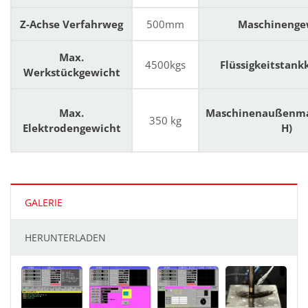
Z-Achse Verfahrweg
500mm
Maschinenge
Max.
4500kgs
Flüssigkeitstank
Werkstückgewicht
Max.
Maschinenaußenmaß
350 kg
Elektrodengewicht
H)
GALERIE
HERUNTERLADEN