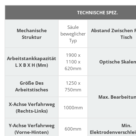
TECHNISCHE SPEZ.
Säule
Mechanische
Abstand Zwischen 
beweglicher
Struktur
Tisch
Typ
1900 x
Arbeitstankkapazität
1100 x
Optische Skale
L X B X H (mm)
620mm
Größe Des
1250 x
Arbeitstisches
750mm
Max. Bearbeitu
X-Achse Verfahrweg
1000mm
(Rechts-Links)
Y-Achse Verfahrweg
Min.
600mm
(Vorne-Hinten)
Elektrodenverschle