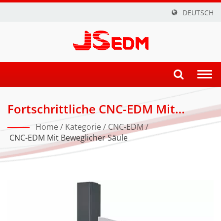
DEUTSCH
Togg
navi
Fortschrittliche CNC-EDM Mit
Beweglicher Säule Für Die
Home
/
Kategorie
/
CNC-EDM
/
Herstellung Von Automobilformen
CNC-EDM Mit Beweglicher Säule